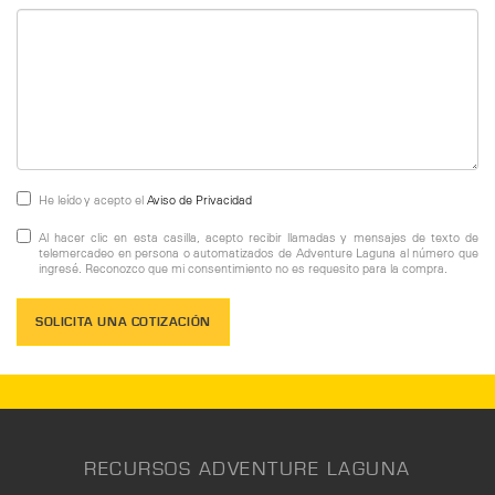
He leído y acepto el
Aviso de Privacidad
Al hacer clic en esta casilla, acepto recibir llamadas y mensajes de texto de
telemercadeo en persona o automatizados de Adventure Laguna al número que
ingresé. Reconozco que mi consentimiento no es requesito para la compra.
SOLICITA UNA COTIZACIÓN
RECURSOS ADVENTURE LAGUNA