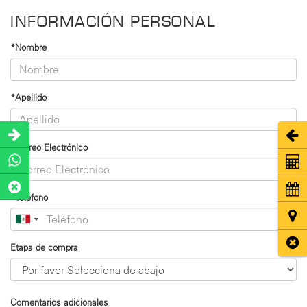
INFORMACIÓN PERSONAL
*Nombre
*Apellido
Abri
*Correo Electrónico
Coti
Cita
*Teléfono
Ubic
Cerr
Etapa de compra
Comentarios adicionales