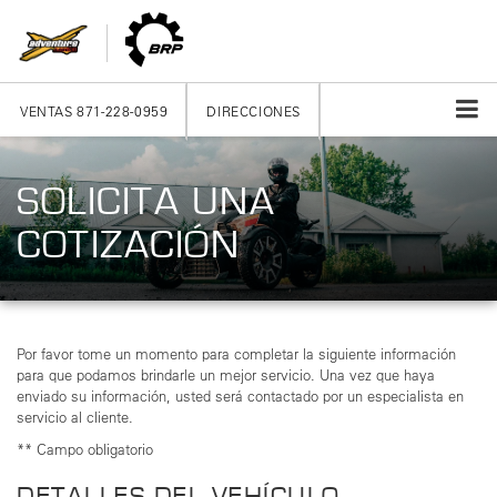
VENTAS
871-228-0959
DIRECCIONES
SOLICITA UNA
COTIZACIÓN
Por favor tome un momento para completar la siguiente información
para que podamos brindarle un mejor servicio. Una vez que haya
enviado su información, usted será contactado por un especialista en
servicio al cliente.
** Campo obligatorio
DETALLES DEL VEHÍCULO