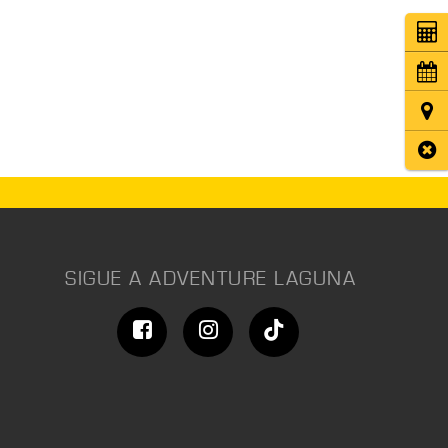
Coti
Cita
Ubic
Cerr
SIGUE A ADVENTURE LAGUNA