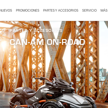
NUEVOS
PROMOCIONES
PARTES Y ACCESORIOS
SERVICIO
MÁS
PARTES Y ACCESORIOS
CAN-AM
ON-ROAD