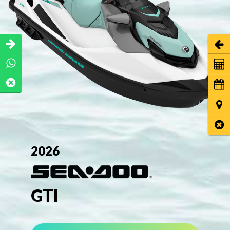
Abrir
Coti
Cita 
Ubic
Cerr
2026
GTI